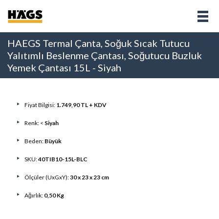
HAEGS Termal Çanta, Soğuk Sıcak Tutucu
Yalıtımlı Beslenme Çantası, Soğutucu Buzluk
Yemek Çantası 15L - Siyah
Fiyat Bilgisi:
1.749,90 TL + KDV
Renk: <
Siyah
Beden:
Büyük
SKU:
40TIB10-15L-BLC
Ölçüler (UxGxY):
30 x 23 x 23 cm
Ağırlık:
0,50 Kg