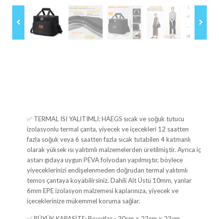
✅ TERMAL ISI YALITIMLI: HAEGS sıcak ve soğuk tutucu
izolasyonlu termal çanta, yiyecek ve içecekleri 12 saatten
fazla soğuk veya 6 saatten fazla sıcak tutabilen 4 katmanlı
olarak yüksek ısı yalıtımlı malzemelerden üretilmiştir. Ayrıca iç
astarı gıdaya uygun PEVA folyodan yapılmıştır, böylece
yiyeceklerinizi endişelenmeden doğrudan termal yalıtımlı
temos çantaya koyabilirsiniz. Dahili Alt Üstü 10mm, yanlar
6mm EPE izolasyon malzemesi kaplarınıza, yiyecek ve
içeceklerinize mükemmel koruma sağlar.
✅ BÜYÜK KAPASİTE: Boyutlar - 30cm × 23cm × 23cm.