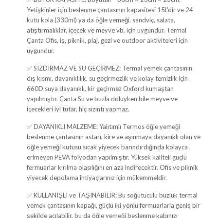
Yetişkinler için beslenme çantasının kapasitesi 15L'dir ve 24
kutu kola (330ml) ya da öğle yemeği, sandviç, salata,
atıştırmalıklar, içecek ve meyve vb. için uygundur. Termal
Çanta Ofis, iş, piknik, plaj, gezi ve outdoor aktiviteleri için
uygundur.
✅ SIZDIRMAZ VE SU GEÇİRMEZ: Termal yemek çantasının
dış kısmı, dayanıklılık, su geçirmezlik ve kolay temizlik için
660D suya dayanıklı, kir geçirmez Oxford kumaştan
yapılmıştır. Çanta Su ve buzla doluyken bile meyve ve
içecekleri iyi tutar, hiç sızıntı yapmaz.
✅ DAYANIKLI MALZEME: Yalıtımlı Termos öğle yemeği
beslenme çantasının astarı, kire ve aşınmaya dayanıklı olan ve
öğle yemeği kutusu sıcak yiyecek barındırdığında kolayca
erimeyen PEVA folyodan yapılmıştır. Yüksek kaliteli güçlü
fermuarlar kırılma olasılığını en aza indirecektir. Ofis ve piknik
yiyecek depolama ihtiyaçlarınız için mükemmeldir.
✅ KULLANIŞLI ve TAŞINABİLİR: Bu soğutuculu buzluk termal
yemek çantasının kapağı, güçlü iki yönlü fermuarlarla geniş bir
şekilde açılabilir, bu da öğle yemeği beslenme kabınızı