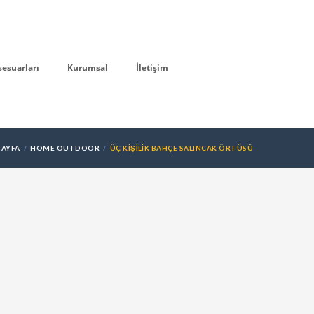
sesuarları
Kurumsal
İletişim
SAYFA
HOME OUTDOOR
ÜÇ KIŞILIK BAHÇE SALINCAK ÖRTÜSÜ