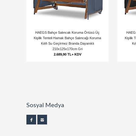
HAEGS Bahçe Salıncak Koruma Örtüsü Üç
HAEGS
Kişilik Tenteli Hamak Bahçe Salıncağı Koruma
Kişilik
Kılıfı Su Geçirmez Branda Dayanıklı
Kı
210x125x170cm Gri
2.689,90 TL+ KDV
Sosyal Medya