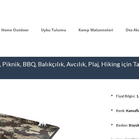
Home Outdoor
Uyku Tulumu
Kamp Malzemeleri
Oto Ak
iknik, BBQ, Balıkçılık, Avcılık, Plaj, Hiking için
Fiyat Bilgisi:
1
Renk:
Kamufla
Beden:
Büyü