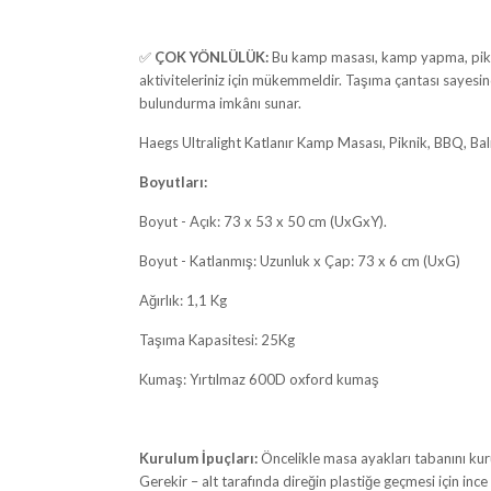
✅
ÇOK YÖNLÜLÜK:
Bu kamp masası, kamp yapma, piknik
aktiviteleriniz için mükemmeldir. Taşıma çantası sayes
bulundurma imkânı sunar.
Haegs Ultralight Katlanır Kamp Masası, Piknik, BBQ, Balı
Boyutları:
Boyut - Açık: 73 x 53 x 50 cm (UxGxY).
Boyut - Katlanmış: Uzunluk x Çap: 73 x 6 cm (UxG)
Ağırlık: 1,1 Kg
Taşıma Kapasitesi: 25Kg
Kumaş: Yırtılmaz 600D oxford kumaş
Kurulum İpuçları:
Öncelikle masa ayakları tabanını kur
Gerekir – alt tarafında direğin plastiğe geçmesi için in