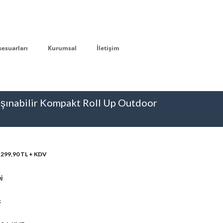
sesuarları
Kurumsal
İletişim
 Taşınabilir Kompakt Roll Up Outdoor
.299,90 TL + KDV
j
k