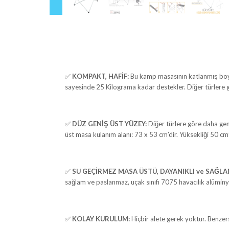
✅
KOMPAKT, HAFİF:
Bu kamp masasının katlanmış boyut
sayesinde 25 Kilograma kadar destekler. Diğer türlere gö
✅
DÜZ GENİŞ ÜST YÜZEY:
Diğer türlere göre daha gen
üst masa kulanım alanı: 73 x 53 cm’dir. Yüksekliği 50 cm
✅
SU GEÇİRMEZ MASA ÜSTÜ, DAYANIKLI ve SAĞLA
sağlam ve paslanmaz, uçak sınıfı 7075 havacılık alüminyum 
✅
KOLAY KURULUM:
Hiçbir alete gerek yoktur. Benzers