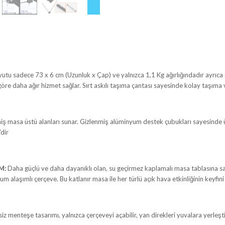
u sadece 73 x 6 cm (Uzunluk x Çap) ve yalnızca 1,1 Kg ağırlığındadır ayrıca 
re daha ağır hizmet sağlar. Sırt askılı taşıma çantası sayesinde kolay taşıma 
iş masa üstü alanları sunar. Gizlenmiş alüminyum destek çubukları sayesinde üs
’dir
M:
Daha güçlü ve daha dayanıklı olan, su geçirmez kaplamalı masa tablasına sa
alaşımlı çerçeve. Bu katlanır masa ile her türlü açık hava etkinliğinin keyfini 
iz menteşe tasarımı, yalnızca çerçeveyi açabilir, yan direkleri yuvalara yerleşti