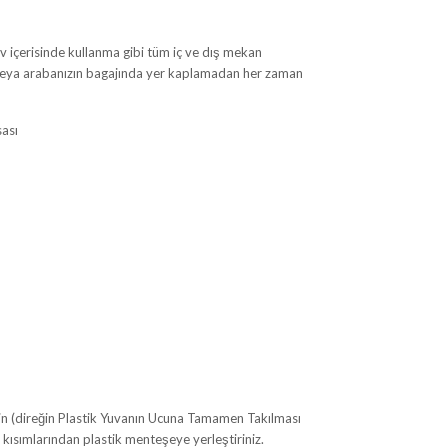
 içerisinde kullanma gibi tüm iç ve dış mekan
a veya arabanızın bagajında yer kaplamadan her zaman
sası
irin (direğin Plastik Yuvanın Ucuna Tamamen Takılması
 kısımlarından plastik menteşeye yerleştiriniz.