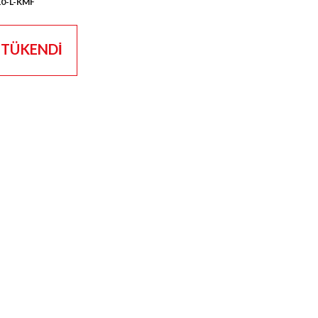
0-L-KMF
TÜKENDİ