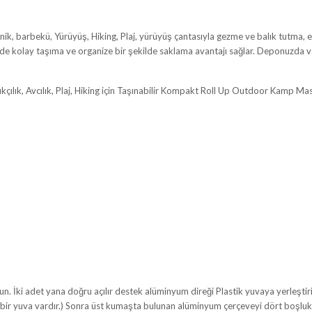
, barbekü, Yürüyüş, Hiking, Plaj, yürüyüş çantasıyla gezme ve balık tutma, ev
inde kolay taşıma ve organize bir şekilde saklama avantajı sağlar. Deponuzd
kçılık, Avcılık, Plaj, Hiking için Taşınabilir Kompakt Roll Up Outdoor Kamp Ma
un. İki adet yana doğru açılır destek alüminyum direği Plastik yuvaya yerleşt
ce bir yuva vardır.) Sonra üst kumaşta bulunan alüminyum çerçeveyi dört boşluk