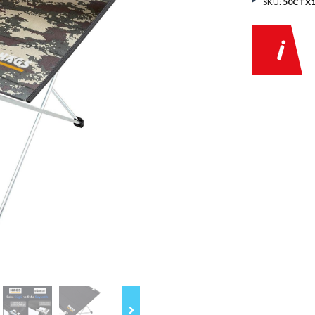
SKU:
50CTX1