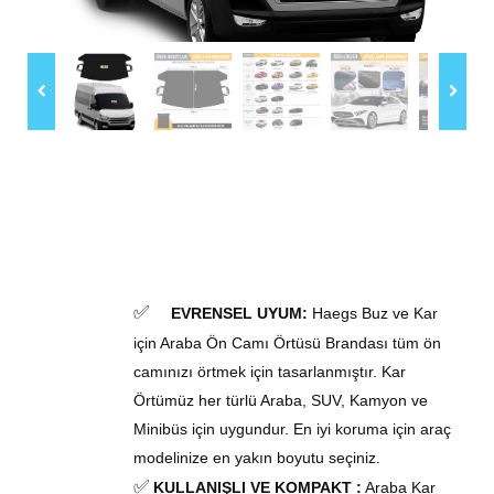
✅
EVRENSEL UYUM
:
Haegs
Buz ve Kar
i
çin Araba Ön Camı Örtüsü
Brandası
tüm ön
camınızı örtmek için tasarlanmıştır. Kar
Örtümüz her türlü Araba, SUV, Kamyon ve
Minibüs için uygundur.
En iyi koruma için araç
modelinize en yakın boyutu seçiniz.
✅
KULLANIŞLI VE KOMPAKT
:
Araba Kar