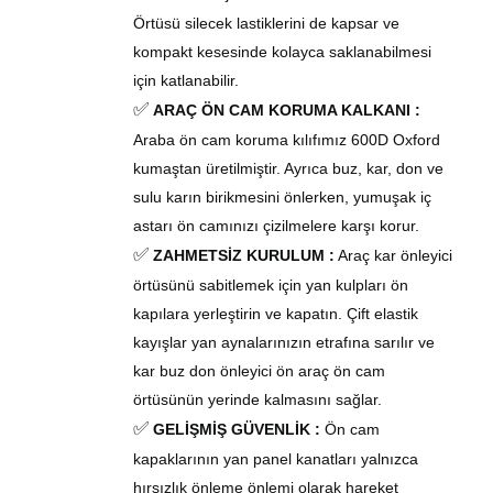
Örtüsü silecek lastiklerini de kapsar ve
kompakt kesesinde kolayca saklanabilmesi
için katlanabilir.
✅
ARAÇ ÖN CAM KORUMA KALKANI :
Araba
ö
n
c
am
koruma k
ılıfımız 600D Oxford
kumaştan üretilmiştir. Ayrıca buz, kar, don ve
sulu karın birikmesini önlerken, yumuşak iç
astarı ön camınızı çizilmelere karşı korur.
✅
ZAHMETSİZ KURULUM :
Araç k
ar
önleyici
ö
rtüsünü sabitlemek için yan
kulpları
ön
kapılara yerleştirin ve kapatın. Çift elastik
kayışlar yan aynalarınızın etrafına sarılır ve
kar buz
don önleyici
ön araç ön cam
örtü
sü
nün yerinde kalmasını sağlar.
✅
GELİŞMİŞ GÜVENLİK :
Ön cam
kapaklarının yan panel kanatları yalnızca
hırsızlık önleme önlemi olarak hareket