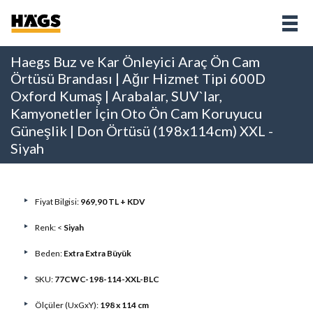
Haegs Buz ve Kar Önleyici Araç Ön Cam
Örtüsü Brandası | Ağır Hizmet Tipi 600D
Oxford Kumaş | Arabalar, SUV`lar,
Kamyonetler İçin Oto Ön Cam Koruyucu
Güneşlik | Don Örtüsü (198x114cm) XXL -
Siyah
Fiyat Bilgisi:
969,90 TL + KDV
Renk: <
Siyah
Beden:
Extra Extra Büyük
SKU:
77CWC-198-114-XXL-BLC
Ölçüler (UxGxY):
198 x 114 cm