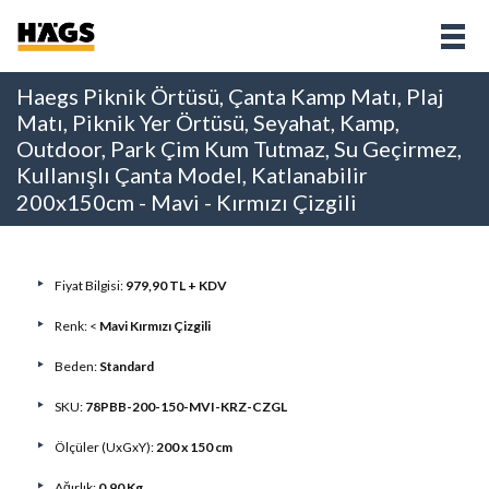
Haegs Piknik Örtüsü, Çanta Kamp Matı, Plaj
Matı, Piknik Yer Örtüsü, Seyahat, Kamp,
Outdoor, Park Çim Kum Tutmaz, Su Geçirmez,
Kullanışlı Çanta Model, Katlanabilir
200x150cm - Mavi - Kırmızı Çizgili
Fiyat Bilgisi:
979,90 TL + KDV
Renk: <
Mavi Kırmızı Çizgili
Beden:
Standard
SKU:
78PBB-200-150-MVI-KRZ-CZGL
Ölçüler (UxGxY):
200 x 150 cm
Ağırlık:
0,90 Kg