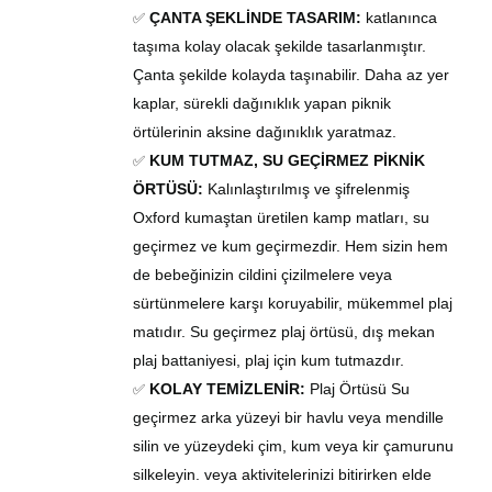
ÇANTA ŞEKLİNDE TASARIM:
katlanınca
✅
taşıma kolay olacak şekilde tasarlanmıştır.
Çanta şekilde kolayda taşınabilir. Daha az yer
kaplar, sürekli dağınıklık yapan piknik
örtülerinin aksine dağınıklık yaratmaz.
KUM
TUTMAZ
, SU GEÇİRMEZ PİKNİK
✅
ÖRTÜSÜ
:
Kalınlaştırılmış ve şifrelenmiş
Oxford kumaştan üretilen kamp
matları
, su
geçirmez ve kum geçirmezdir. Hem sizin hem
de bebeğinizin cildini çizilmelere veya
sürtünmelere karşı koruyabilir, mükemmel plaj
matıdır
. Su geçirmez plaj
örtüsü
, dış mekan
plaj battaniyesi, plaj için kum
tutmazdır.
KOLAY TEMİZLENİR:
Plaj
Örtüsü
Su
✅
geçirmez arka yüzeyi bir havlu veya mendille
silin ve yüzeydeki çim, kum veya kir çamurunu
silkeleyin. veya aktivitelerinizi bitirirken elde