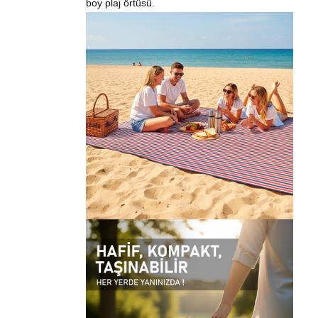
boy plaj
örtüsü
.