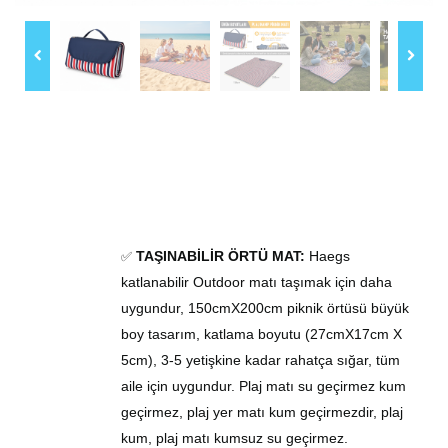
TAŞINABİLİR ÖRTÜ
MAT:
Haegs
✅
katlanabilir
Outdoor matı
taşımak için daha
uygundur, 150cmX200cm
piknik
örtüsü
büyük
boy tasarım, katlama boyutu (27cmX17cm X
5cm), 3-5 yetişkine kadar rahatça sığar, tüm
aile için uygundur. Plaj
matı
su geçirmez kum
geçirmez, plaj
yer matı
kum geçirmez
dir
, plaj
kum, plaj matı kumsuz su geçirmez.