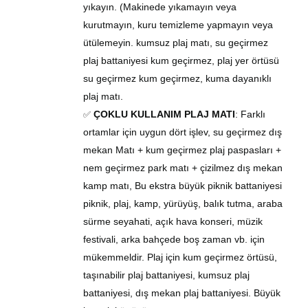
yıkayın. (Makinede yıkamayın veya
kurutmayın, kuru temizleme yapmayın veya
ütülemeyin. kumsuz plaj matı, su geçirmez
plaj battaniyesi kum geçirmez, plaj
yer örtüsü
su geçirmez kum geçirmez, kuma dayanıklı
plaj
matı
.
ÇOKLU KULLANIM PLAJ MAT
I
: Farklı
✅
ortamlar için uygun dört işlev, su geçirmez dış
mekan
Matı
+ kum geçirmez plaj paspasları +
nem geçirmez park
matı
+ çizilmez dış mekan
kamp matı, Bu ekstra büyük piknik battaniyesi
piknik, plaj, kamp, ​​yürüyüş, balık tutma, araba
sürme seyahati, açık hava konseri, müzik
festivali, arka bahçede boş zaman vb. için
mükemmeldir. Plaj için kum geçirmez
örtüsü
,
taşınabilir plaj battaniyesi, kumsuz plaj
battaniyesi, dış mekan plaj battaniyesi. Büyük