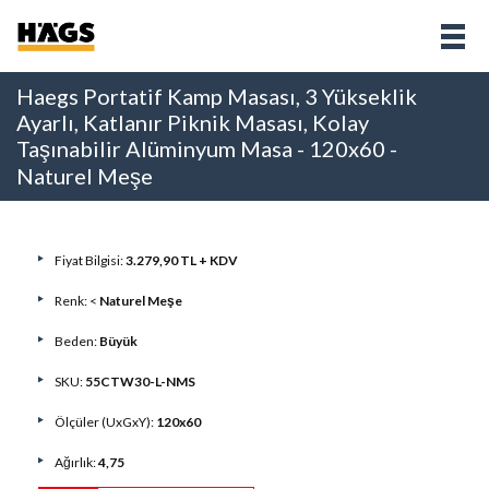
Haegs Portatif Kamp Masası, 3 Yükseklik
Ayarlı, Katlanır Piknik Masası, Kolay
Taşınabilir Alüminyum Masa - 120x60 -
Naturel Meşe
Fiyat Bilgisi:
3.279,90 TL + KDV
Renk: <
Naturel Meşe
Beden:
Büyük
SKU:
55CTW30-L-NMS
Ölçüler (UxGxY):
120x60
Ağırlık:
4,75