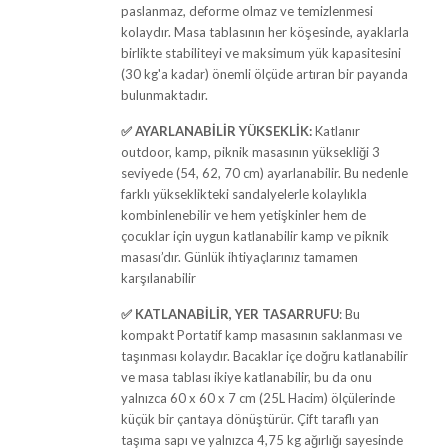
paslanmaz, deforme olmaz ve temizlenmesi
kolaydır. Masa tablasının her köşesinde, ayaklarla
birlikte stabiliteyi ve maksimum yük kapasitesini
(30 kg'a kadar) önemli ölçüde artıran bir payanda
bulunmaktadır.
✅
AYARLANABİLİR YÜKSEKLİK:
Katlanır
outdoor, kamp, piknik masasının yüksekliği 3
seviyede (54, 62, 70 cm) ayarlanabilir. Bu nedenle
farklı yükseklikteki sandalyelerle kolaylıkla
kombinlenebilir ve hem yetişkinler hem de
çocuklar için uygun katlanabilir kamp ve piknik
masası’dır. Günlük ihtiyaçlarınız tamamen
karşılanabilir
✅
KATLANABİLİR, YER TASARRUFU
: Bu
kompakt Portatif kamp masasının saklanması ve
taşınması kolaydır. Bacaklar içe doğru katlanabilir
ve masa tablası ikiye katlanabilir, bu da onu
yalnızca 60 x 60 x 7 cm (25L Hacim) ölçülerinde
küçük bir çantaya dönüştürür. Çift taraflı yan
taşıma sapı ve yalnızca 4,75 kg ağırlığı sayesinde