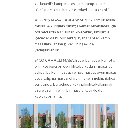
katlanabilir kamp masası ister kampta ister
pikniğinde olsun her yere kolaylıkla taşınabilir.
✅
GENİŞ MASA TABLASI:
60 x 120 cm'lik masa
tablası, 4-6 kişinin rahatça yemek yiyebilmesi için
bol miktarda alan sunar. Yiyecekler, tatlılar ve
içecekler de bu yüksekliği ayarlanabilen kamp
masasının üstüne güvenli bir şekilde
yerleştirilebilir.
✅
ÇOK AMAÇLI MASA
: Evde, bahçede, kampta,
piknikte veya bir etkinlikte bu katlanır masa, yan
sehpa, balkon masası, yemek masası, oyun masası
veya çalışma masası olarak mükemmeldir. Bahçe
partisinde, barbeküde veya piknikte kullanmak
üzere üzerini renkli bir masa örtüsüyle de
kaplayabilirsiniz.