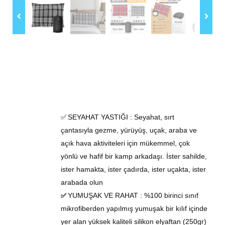
SEYAHAT YASTIĞI :
Seyahat, sırt
✅
çantasıyla gezme, yürüyüş, uçak, araba ve
açık hava aktiviteleri için mükemmel, çok
yönlü ve hafif bir kamp arkadaşı. İster sahilde,
ister hamakta, ister çadırda, ister uçakta, ister
arabada olun
YUMUŞAK VE RAHAT
:
%100 birinci sınıf
✅
mikrofiberden yapılmış yumuşak bir kılıf içinde
yer alan yüksek kaliteli
silikon elyaftan (250gr)