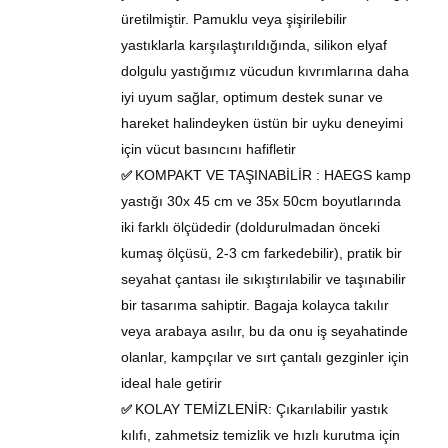
üretilmiştir. Pamuklu veya şişirilebilir
yastıklarla karşılaştırıldığında,
silikon elyaf
dolgulu
yastığımız vücudun kıvrımlarına daha
iyi uyum sağlar, optimum destek sunar ve
hareket halindeyken üstün bir uyku deneyimi
için vücut basıncını hafifletir
KOMPAKT VE TAŞINABİLİR
: HAEGS
kamp
✅
yastığı
30x 45 cm ve 35x 50cm
boyut
larında
iki farklı ölçüdedir
(
doldurulmadan önceki
kumaş ölçüsü, 2-3 cm farkedebilir
), pratik bir
seyahat çantası ile sıkıştırılabilir ve taşınabilir
bir tasarıma sahiptir. Bagaja kolayca takılır
veya arabaya asılır, bu da onu iş seyahatinde
olanlar, kampçılar ve sırt çantalı gezginler için
ideal hale getirir
KOLAY TEMİZLENİR:
Çıkarılabilir yastık
✅
kılıfı, zahmetsiz temizlik ve hızlı kurutma için