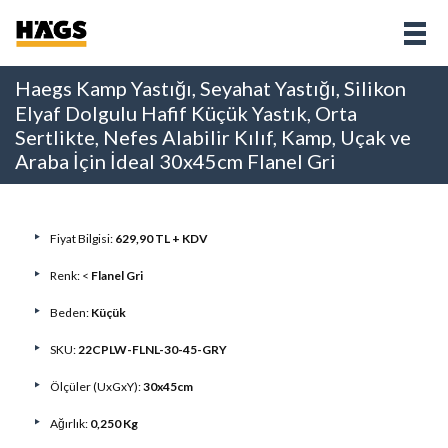
Haegs Kamp Yastığı, Seyahat Yastığı, Silikon
Elyaf Dolgulu Hafif Küçük Yastık, Orta
Sertlikte, Nefes Alabilir Kılıf, Kamp, Uçak ve
Araba İçin İdeal 30x45cm Flanel Gri
Fiyat Bilgisi:
629,90 TL + KDV
Renk: <
Flanel Gri
Beden:
Küçük
SKU:
22CPLW-FLNL-30-45-GRY
Ölçüler (UxGxY):
30x45cm
Ağırlık:
0,250 Kg