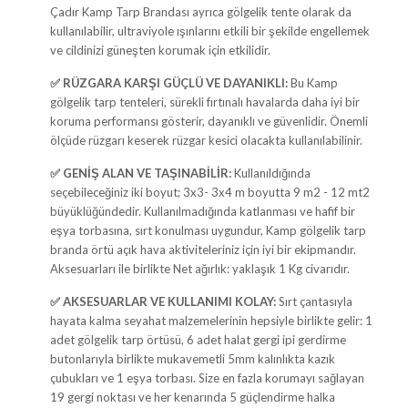
Çadır Kamp Tarp Brandası ayrıca gölgelik tente olarak da
kullanılabilir, ultraviyole ışınlarını etkili bir şekilde engellemek
ve cildinizi güneşten korumak için etkilidir.
✅
RÜZGARA KARŞI GÜÇLÜ VE DAYANIKLI:
Bu Kamp
gölgelik tarp tenteleri, sürekli fırtınalı havalarda daha iyi bir
koruma performansı gösterir, dayanıklı ve güvenlidir. Önemli
ölçüde rüzgarı keserek rüzgar kesici olacakta kullanılabilinir.
✅
GENİŞ ALAN VE TAŞINABİLİR:
Kullanıldığında
seçebileceğiniz iki boyut; 3x3- 3x4 m boyutta 9 m2 - 12 mt2
büyüklüğündedir. Kullanılmadığında katlanması ve hafif bir
eşya torbasına, sırt konulması uygundur, Kamp gölgelik tarp
branda örtü açık hava aktiviteleriniz için iyi bir ekipmandır.
Aksesuarları ile birlikte Net ağırlık: yaklaşık 1 Kg civarıdır.
✅
AKSESUARLAR VE KULLANIMI KOLAY:
Sırt çantasıyla
hayata kalma seyahat malzemelerinin hepsiyle birlikte gelir: 1
adet gölgelik tarp örtüsü, 6 adet halat gergi ipi gerdirme
butonlarıyla birlikte mukavemetli 5mm kalınlıkta kazık
çubukları ve 1 eşya torbası. Size en fazla korumayı sağlayan
19 gergi noktası ve her kenarında 5 güçlendirme halka