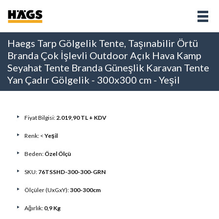
Haegs Tarp Gölgelik Tente, Taşınabilir Örtü
Branda Çok İşlevli Outdoor Açık Hava Kamp
Seyahat Tente Branda Güneşlik Karavan Tente
Yan Çadır Gölgelik - 300x300 cm - Yeşil
Fiyat Bilgisi:
2.019,90 TL + KDV
Renk: <
Yeşil
Beden:
Özel Ölçü
SKU:
76TSSHD-300-300-GRN
Ölçüler (UxGxY):
300-300cm
Ağırlık:
0,9 Kg